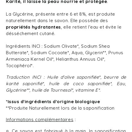
Karité, il laisse la peau nourrie et protégée
.
La Glycérine, présente entre 6 et 8%, est produite
naturellement dans le savon. Elle possède des
propriétés hydratantes
, elle retient l'eau et évite le
désséchement cutané.
Ingrédients INCI : Sodium Olivate*, Sodium Shea
Butterate*, Sodium Cocoate*, Aqua, Glycerin**, Prunus
Armeniaca Kernel Oil*, Helianthus Annuus Oil*,
Tocophérol*.
Traduction INCI : Huile d'olive saponifiée*, beurre de
karité saponifié*, huile de coco saponifiée*, Eau,
Glycérine**, huile de Tournesol*, vitamine E*.
*Issus d'ingrédients d'origine biologique
**Produite Naturellement lors de la saponification
Informations complémentaires
:
Ce savon est fabriqué à la main, la saponification